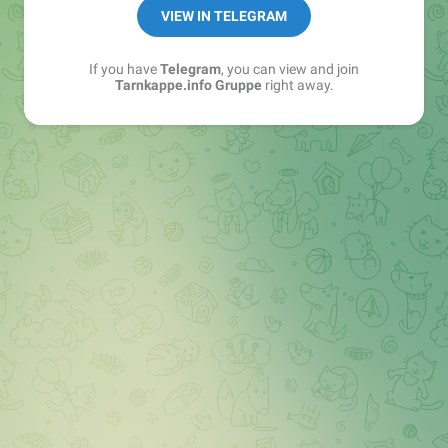
Best of:
@bestoftarnkappe
VIEW IN TELEGRAM
Kochen: https://t.me/+WSW5F1VcmhliMjk6
If you have
Telegram
, you can view and join
Tarnkappe.info Gruppe
right away.