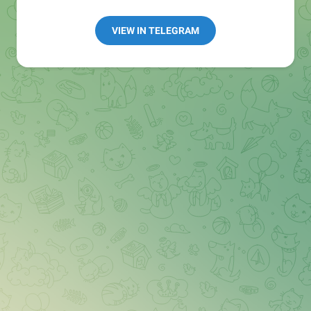
Redaktion:
@Tarnkappe_Redaktion_bot
Best of:
@bestoftarnkappe
VIEW IN TELEGRAM
Kochen: https://t.me/+WSW5F1VcmhliMjk6