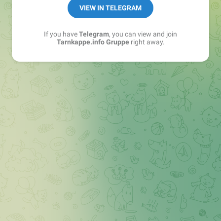
Best of:
@bestoftarnkappe
VIEW IN TELEGRAM
Kochen: https://t.me/+WSW5F1VcmhliMjk6
If you have
Telegram
, you can view and join
Tarnkappe.info Gruppe
right away.