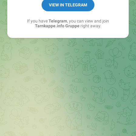
Best of:
@bestoftarnkappe
VIEW IN TELEGRAM
Kochen: https://t.me/+WSW5F1VcmhliMjk6
If you have
Telegram
, you can view and join
Tarnkappe.info Gruppe
right away.