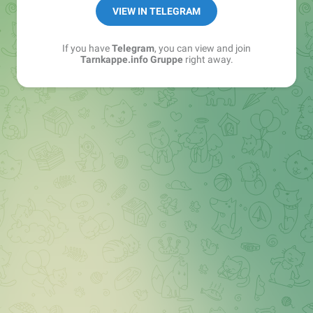
Best of:
@bestoftarnkappe
VIEW IN TELEGRAM
Kochen: https://t.me/+WSW5F1VcmhliMjk6
If you have
Telegram
, you can view and join
Tarnkappe.info Gruppe
right away.