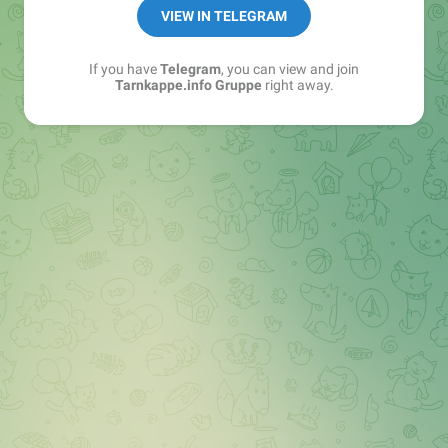
Best of:
@bestoftarnkappe
VIEW IN TELEGRAM
Kochen: https://t.me/+WSW5F1VcmhliMjk6
If you have
Telegram
, you can view and join
Tarnkappe.info Gruppe
right away.