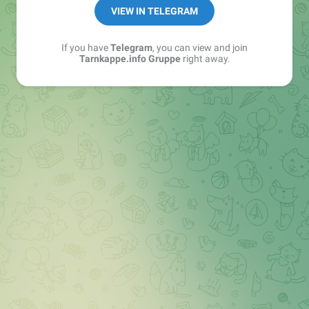
Best of:
@bestoftarnkappe
VIEW IN TELEGRAM
Kochen: https://t.me/+WSW5F1VcmhliMjk6
If you have
Telegram
, you can view and join
Tarnkappe.info Gruppe
right away.