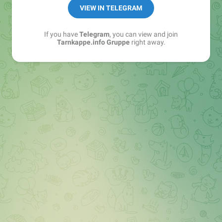
Best of:
@bestoftarnkappe
VIEW IN TELEGRAM
Kochen: https://t.me/+WSW5F1VcmhliMjk6
If you have
Telegram
, you can view and join
Tarnkappe.info Gruppe
right away.