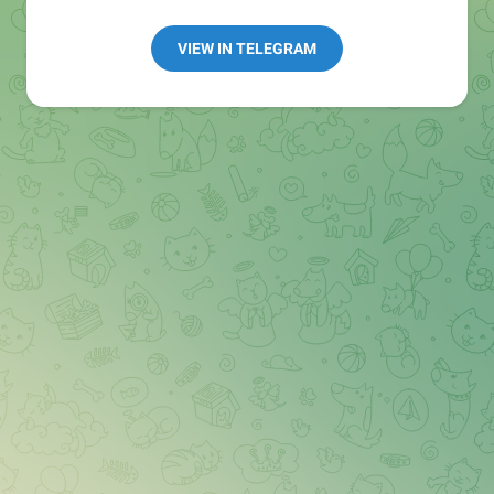
Redaktion:
@Tarnkappe_Redaktion_bot
Best of:
@bestoftarnkappe
VIEW IN TELEGRAM
Kochen: https://t.me/+WSW5F1VcmhliMjk6