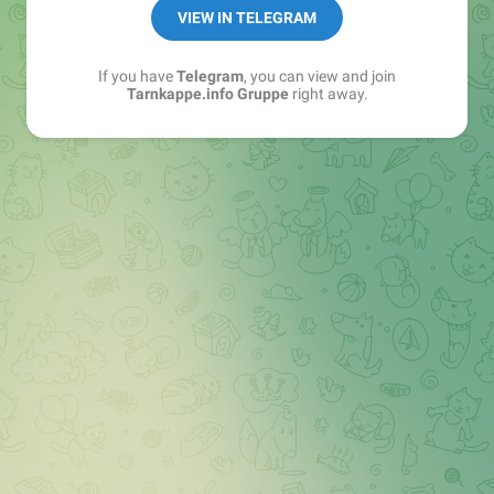
Best of:
@bestoftarnkappe
VIEW IN TELEGRAM
Kochen: https://t.me/+WSW5F1VcmhliMjk6
If you have
Telegram
, you can view and join
Tarnkappe.info Gruppe
right away.