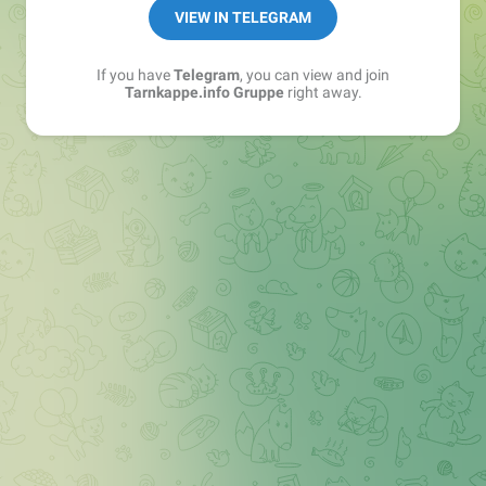
Best of:
@bestoftarnkappe
VIEW IN TELEGRAM
Kochen: https://t.me/+WSW5F1VcmhliMjk6
If you have
Telegram
, you can view and join
Tarnkappe.info Gruppe
right away.