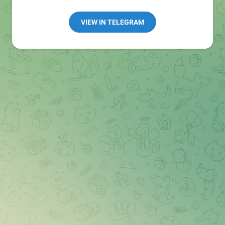
Redaktion:
@Tarnkappe_Redaktion_bot
Best of:
@bestoftarnkappe
VIEW IN TELEGRAM
Kochen: https://t.me/+WSW5F1VcmhliMjk6