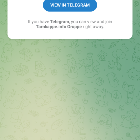
Best of:
@bestoftarnkappe
VIEW IN TELEGRAM
Kochen: https://t.me/+WSW5F1VcmhliMjk6
If you have
Telegram
, you can view and join
Tarnkappe.info Gruppe
right away.