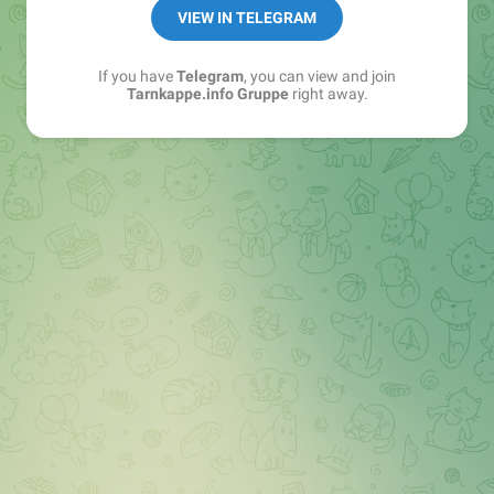
Best of:
@bestoftarnkappe
VIEW IN TELEGRAM
Kochen: https://t.me/+WSW5F1VcmhliMjk6
If you have
Telegram
, you can view and join
Tarnkappe.info Gruppe
right away.