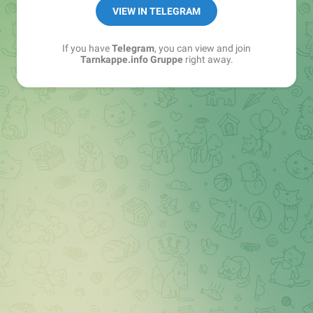
Best of:
@bestoftarnkappe
VIEW IN TELEGRAM
Kochen: https://t.me/+WSW5F1VcmhliMjk6
If you have
Telegram
, you can view and join
Tarnkappe.info Gruppe
right away.