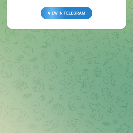
Redaktion:
@Tarnkappe_Redaktion_bot
Best of:
@bestoftarnkappe
VIEW IN TELEGRAM
Kochen: https://t.me/+WSW5F1VcmhliMjk6