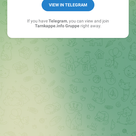
Best of:
@bestoftarnkappe
VIEW IN TELEGRAM
Kochen: https://t.me/+WSW5F1VcmhliMjk6
If you have
Telegram
, you can view and join
Tarnkappe.info Gruppe
right away.