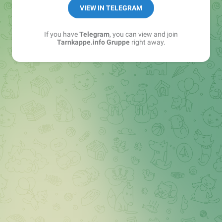
Best of:
@bestoftarnkappe
VIEW IN TELEGRAM
Kochen: https://t.me/+WSW5F1VcmhliMjk6
If you have
Telegram
, you can view and join
Tarnkappe.info Gruppe
right away.