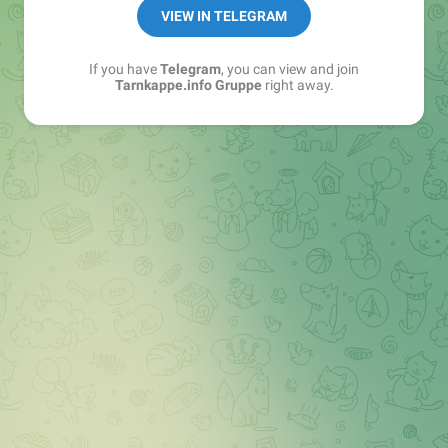
Best of:
@bestoftarnkappe
VIEW IN TELEGRAM
Kochen: https://t.me/+WSW5F1VcmhliMjk6
If you have
Telegram
, you can view and join
Tarnkappe.info Gruppe
right away.