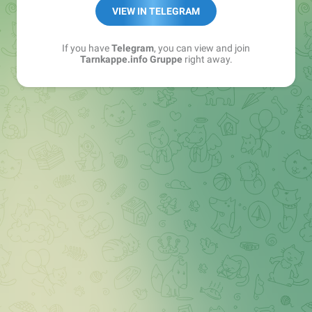
Best of:
@bestoftarnkappe
VIEW IN TELEGRAM
Kochen: https://t.me/+WSW5F1VcmhliMjk6
If you have
Telegram
, you can view and join
Tarnkappe.info Gruppe
right away.