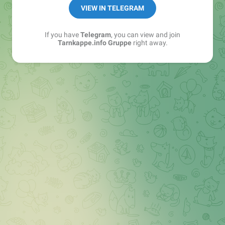
Best of:
@bestoftarnkappe
VIEW IN TELEGRAM
Kochen: https://t.me/+WSW5F1VcmhliMjk6
If you have
Telegram
, you can view and join
Tarnkappe.info Gruppe
right away.