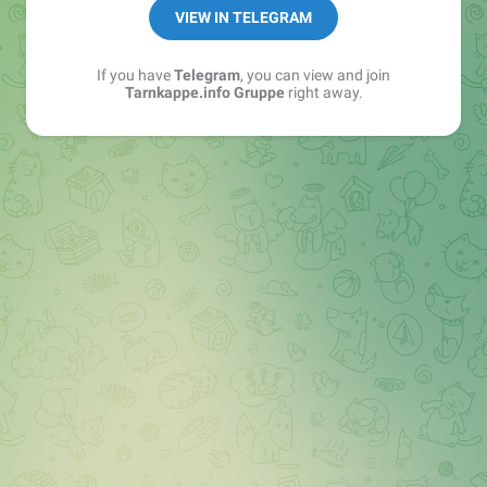
Best of:
@bestoftarnkappe
VIEW IN TELEGRAM
Kochen: https://t.me/+WSW5F1VcmhliMjk6
If you have
Telegram
, you can view and join
Tarnkappe.info Gruppe
right away.