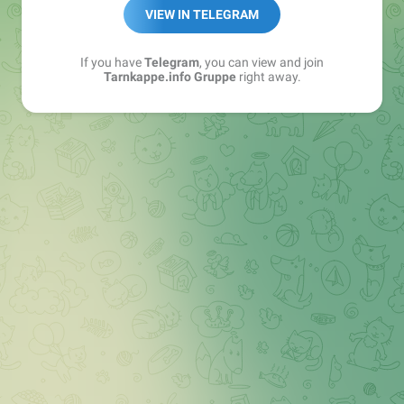
Best of:
@bestoftarnkappe
VIEW IN TELEGRAM
Kochen: https://t.me/+WSW5F1VcmhliMjk6
If you have
Telegram
, you can view and join
Tarnkappe.info Gruppe
right away.