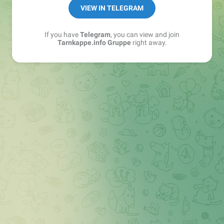
Best of:
@bestoftarnkappe
VIEW IN TELEGRAM
Kochen: https://t.me/+WSW5F1VcmhliMjk6
If you have
Telegram
, you can view and join
Tarnkappe.info Gruppe
right away.