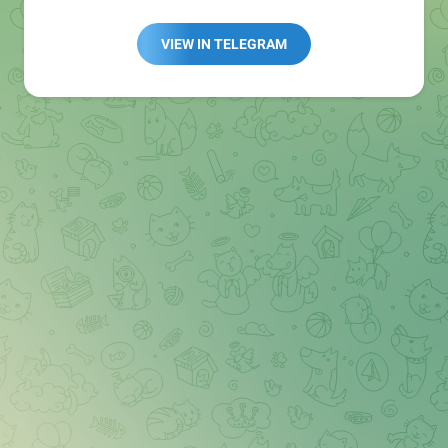
Redaktion:
@Tarnkappe_Redaktion_bot
Best of:
@bestoftarnkappe
VIEW IN TELEGRAM
Kochen: https://t.me/+WSW5F1VcmhliMjk6