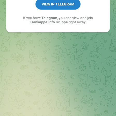
Best of:
@bestoftarnkappe
VIEW IN TELEGRAM
Kochen: https://t.me/+WSW5F1VcmhliMjk6
If you have
Telegram
, you can view and join
Tarnkappe.info Gruppe
right away.