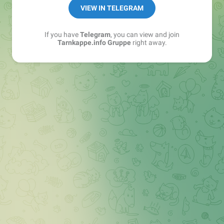
Best of:
@bestoftarnkappe
VIEW IN TELEGRAM
Kochen: https://t.me/+WSW5F1VcmhliMjk6
If you have
Telegram
, you can view and join
Tarnkappe.info Gruppe
right away.