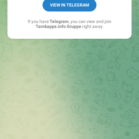
Best of:
@bestoftarnkappe
VIEW IN TELEGRAM
Kochen: https://t.me/+WSW5F1VcmhliMjk6
If you have
Telegram
, you can view and join
Tarnkappe.info Gruppe
right away.