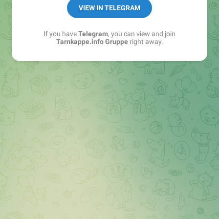
Best of:
@bestoftarnkappe
VIEW IN TELEGRAM
Kochen: https://t.me/+WSW5F1VcmhliMjk6
If you have
Telegram
, you can view and join
Tarnkappe.info Gruppe
right away.