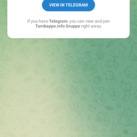
Best of:
@bestoftarnkappe
VIEW IN TELEGRAM
Kochen: https://t.me/+WSW5F1VcmhliMjk6
If you have
Telegram
, you can view and join
Tarnkappe.info Gruppe
right away.