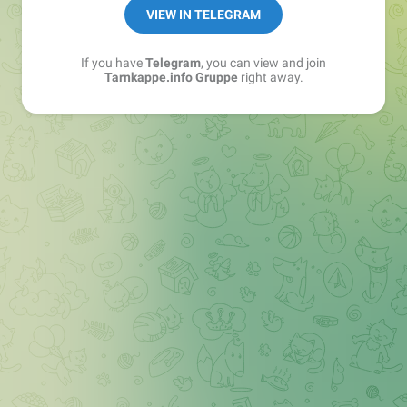
Best of:
@bestoftarnkappe
VIEW IN TELEGRAM
Kochen: https://t.me/+WSW5F1VcmhliMjk6
If you have
Telegram
, you can view and join
Tarnkappe.info Gruppe
right away.