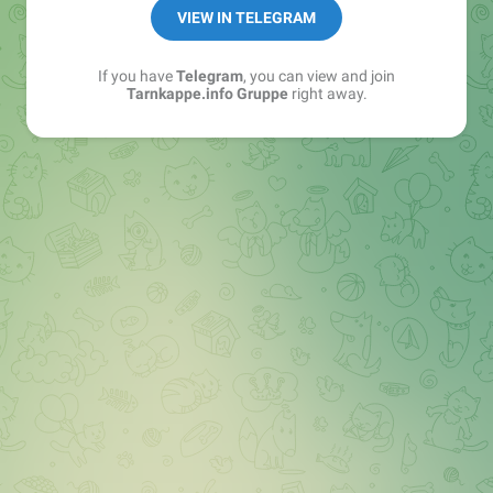
Best of:
@bestoftarnkappe
VIEW IN TELEGRAM
Kochen: https://t.me/+WSW5F1VcmhliMjk6
If you have
Telegram
, you can view and join
Tarnkappe.info Gruppe
right away.