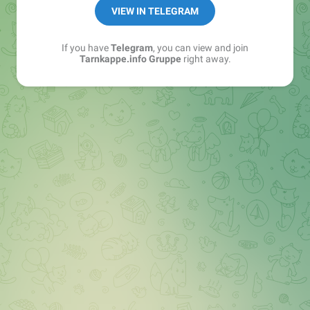
Best of:
@bestoftarnkappe
VIEW IN TELEGRAM
Kochen: https://t.me/+WSW5F1VcmhliMjk6
If you have
Telegram
, you can view and join
Tarnkappe.info Gruppe
right away.