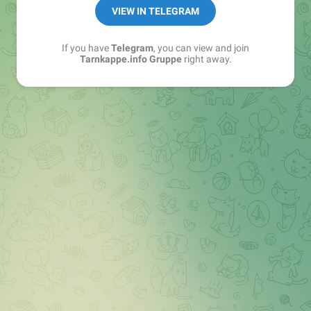
Best of:
@bestoftarnkappe
VIEW IN TELEGRAM
Kochen: https://t.me/+WSW5F1VcmhliMjk6
If you have
Telegram
, you can view and join
Tarnkappe.info Gruppe
right away.