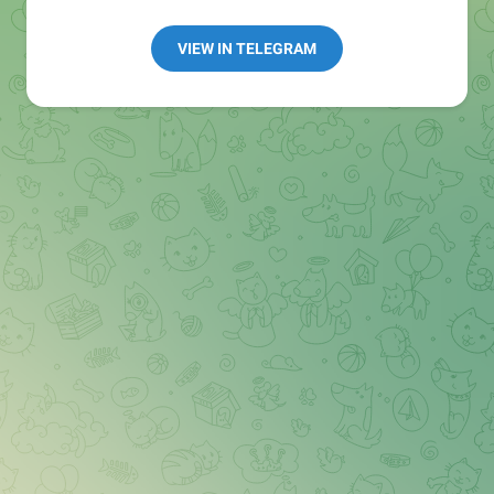
Redaktion:
@Tarnkappe_Redaktion_bot
Best of:
@bestoftarnkappe
VIEW IN TELEGRAM
Kochen: https://t.me/+WSW5F1VcmhliMjk6