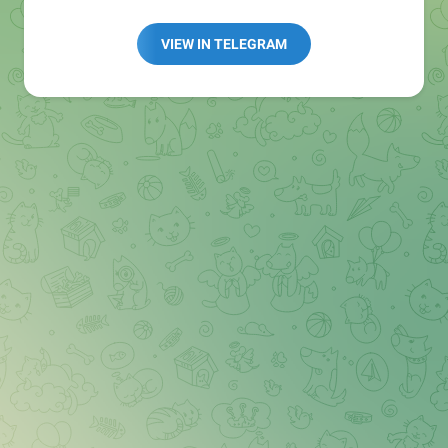
Redaktion:
@Tarnkappe_Redaktion_bot
Best of:
@bestoftarnkappe
VIEW IN TELEGRAM
Kochen: https://t.me/+WSW5F1VcmhliMjk6