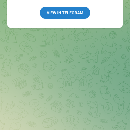
Redaktion:
@Tarnkappe_Redaktion_bot
Best of:
@bestoftarnkappe
VIEW IN TELEGRAM
Kochen: https://t.me/+WSW5F1VcmhliMjk6