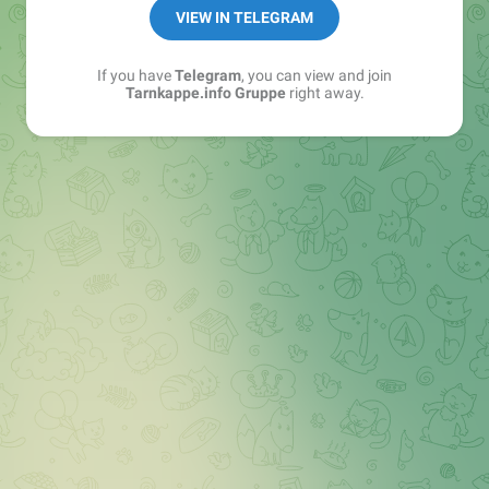
Best of:
@bestoftarnkappe
VIEW IN TELEGRAM
Kochen: https://t.me/+WSW5F1VcmhliMjk6
If you have
Telegram
, you can view and join
Tarnkappe.info Gruppe
right away.