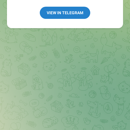
Redaktion:
@Tarnkappe_Redaktion_bot
Best of:
@bestoftarnkappe
VIEW IN TELEGRAM
Kochen: https://t.me/+WSW5F1VcmhliMjk6