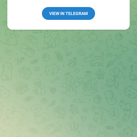
Redaktion:
@Tarnkappe_Redaktion_bot
Best of:
@bestoftarnkappe
VIEW IN TELEGRAM
Kochen: https://t.me/+WSW5F1VcmhliMjk6