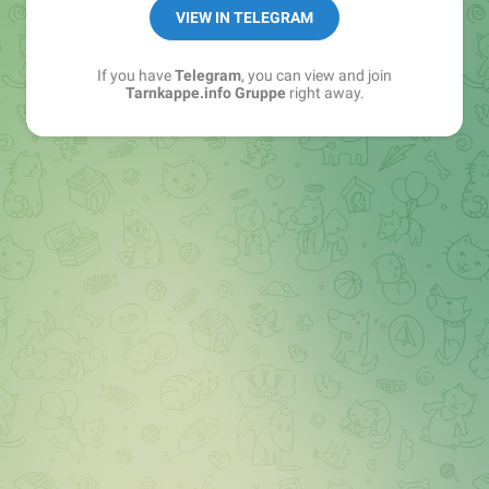
Best of:
@bestoftarnkappe
VIEW IN TELEGRAM
Kochen: https://t.me/+WSW5F1VcmhliMjk6
If you have
Telegram
, you can view and join
Tarnkappe.info Gruppe
right away.