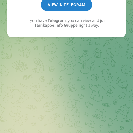
Best of:
@bestoftarnkappe
VIEW IN TELEGRAM
Kochen: https://t.me/+WSW5F1VcmhliMjk6
If you have
Telegram
, you can view and join
Tarnkappe.info Gruppe
right away.