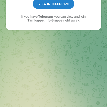
Best of:
@bestoftarnkappe
VIEW IN TELEGRAM
Kochen: https://t.me/+WSW5F1VcmhliMjk6
If you have
Telegram
, you can view and join
Tarnkappe.info Gruppe
right away.