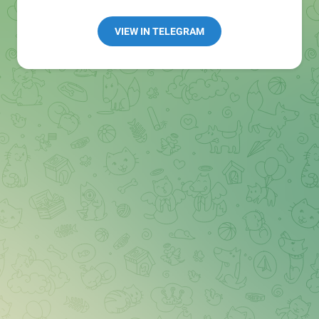
Redaktion:
@Tarnkappe_Redaktion_bot
Best of:
@bestoftarnkappe
VIEW IN TELEGRAM
Kochen: https://t.me/+WSW5F1VcmhliMjk6