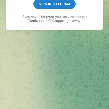
Best of:
@bestoftarnkappe
VIEW IN TELEGRAM
Kochen: https://t.me/+WSW5F1VcmhliMjk6
If you have
Telegram
, you can view and join
Tarnkappe.info Gruppe
right away.