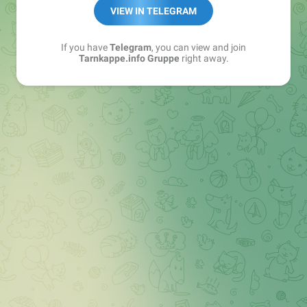
Best of:
@bestoftarnkappe
VIEW IN TELEGRAM
Kochen: https://t.me/+WSW5F1VcmhliMjk6
If you have
Telegram
, you can view and join
Tarnkappe.info Gruppe
right away.