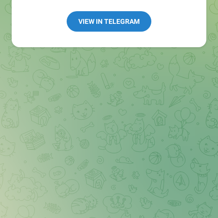
Redaktion:
@Tarnkappe_Redaktion_bot
Best of:
@bestoftarnkappe
VIEW IN TELEGRAM
Kochen: https://t.me/+WSW5F1VcmhliMjk6