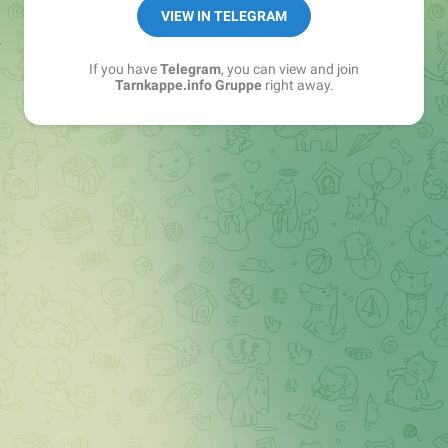
Best of:
@bestoftarnkappe
VIEW IN TELEGRAM
Kochen: https://t.me/+WSW5F1VcmhliMjk6
If you have
Telegram
, you can view and join
Tarnkappe.info Gruppe
right away.